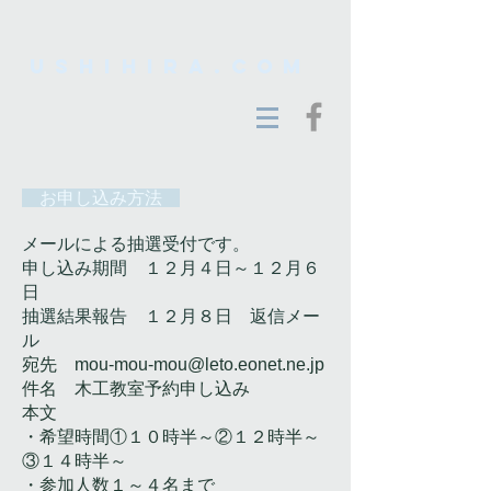
ushihira.com
お申し込み方法
メールによる抽選受付です。
申し込み期間 １２月４日～１２月６
日
抽選結果報告 １２月８日 返信メー
ル
宛先
mou-mou-mou@leto.eonet.ne.jp
件名 木工教室予約申し込み
本文
​・希望時間①１０時半～②１２時半～
③１４時半～
・参加人数１～４名まで