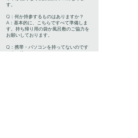
す。
Q：何か持参するものはありますか？
A：基本的に、こちらですべて準備しま
す。持ち帰り用の袋か風呂敷のご協力を
お願いしております。
Q：携帯・パソコンを持ってないのです
が申し込みできますか？
A：電話、FAXでの直接申し込み可能です
が、抽選結果報告は当選された方のみご
連絡をさしあげます。
Q：駐車場はありますか？
A：会場は三条会アーケードの中にあり、
駐車スペースがございませんので交通機
関をご利用いただくことをおすすめしま
す。
JR二条駅徒歩１０分くらい 地下鉄二
条駅・二条城前駅徒歩１０分くらい 阪
急大宮駅１０分くらい 市バス「千本三
条朱雀立命館大学院前」徒歩５分くら