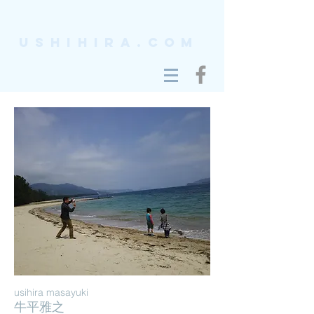
ushihira.com
usihira masayuki
牛平雅之